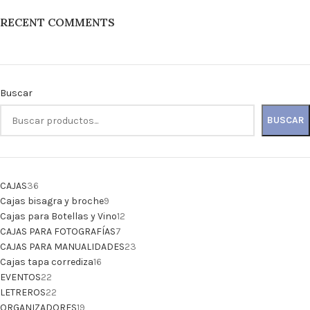
RECENT COMMENTS
Buscar
BUSCAR
CAJAS
36
Cajas bisagra y broche
9
Cajas para Botellas y Vino
12
CAJAS PARA FOTOGRAFÍAS
7
CAJAS PARA MANUALIDADES
23
Cajas tapa corrediza
16
EVENTOS
22
LETREROS
22
ORGANIZADORES
19