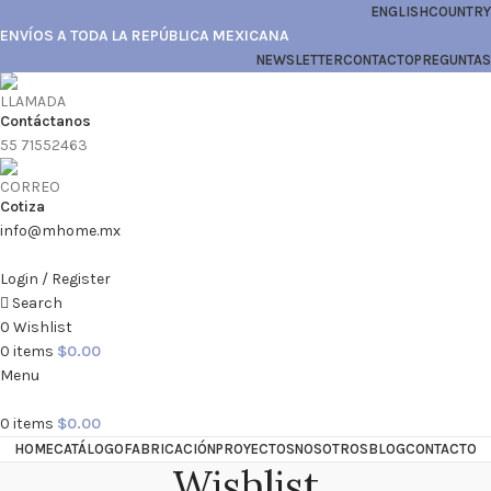
ENGLISH
COUNTRY
ENVÍOS A TODA LA REPÚBLICA MEXICANA
NEWSLETTER
CONTACTO
PREGUNTAS
Contáctanos
55 71552463
Cotiza
info@mhome.mx
Login / Register
Search
0
Wishlist
0
items
$
0.00
Menu
0
items
$
0.00
HOME
CATÁLOGO
FABRICACIÓN
PROYECTOS
NOSOTROS
BLOG
CONTACTO
Wishlist