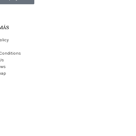
MÁS
olicy
Conditions
Us
ews
map