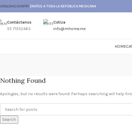
ENGLISH
COUNTRY
ENVÍOS A TODA LA REPÚBLICA MEXICANA
Contáctanos
Cotiza
55 71552463
info@mhome.mx
HOME
CA
Nothing Found
Apologies, but no results were found. Perhaps searching will help find
Search