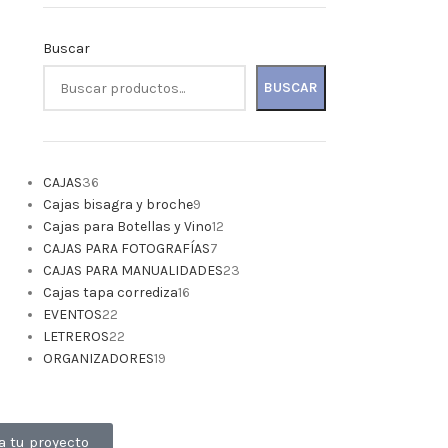
Buscar
BUSCAR
CAJAS
36
Cajas bisagra y broche
9
Cajas para Botellas y Vino
12
CAJAS PARA FOTOGRAFÍAS
7
CAJAS PARA MANUALIDADES
23
Cajas tapa corrediza
16
EVENTOS
22
LETREROS
22
ORGANIZADORES
19
a tu proyecto