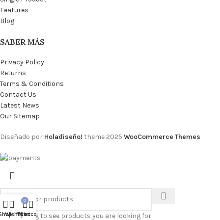
Features
Blog
SABER MÁS
Privacy Policy
Returns
Terms & Conditions
Contact Us
Latest News
Our Sitemap
Diseñado por
Holadiseño!
theme
2025
WooCommerce Themes
.
0
Shop
Wishlist
My account
Cart
Start typing to see products you are looking for.