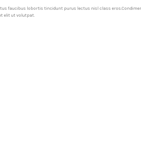
ctus faucibus lobortis tincidunt purus lectus nisl class eros.Condim
elit ut volutpat.