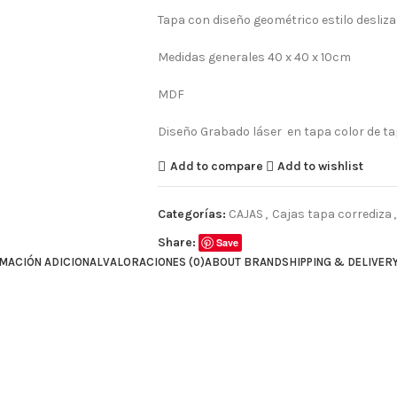
Tapa con diseño geométrico estilo desliza
Medidas generales 40 x 40 x 10cm
MDF
Diseño Grabado láser en tapa color de tap
Add to compare
Add to wishlist
Categorías:
CAJAS
,
Cajas tapa corrediza
,
Share:
Save
MACIÓN ADICIONAL
VALORACIONES (0)
ABOUT BRAND
SHIPPING & DELIVER