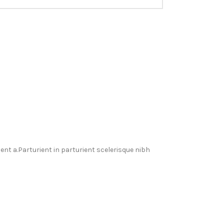
t a.Parturient in parturient scelerisque nibh