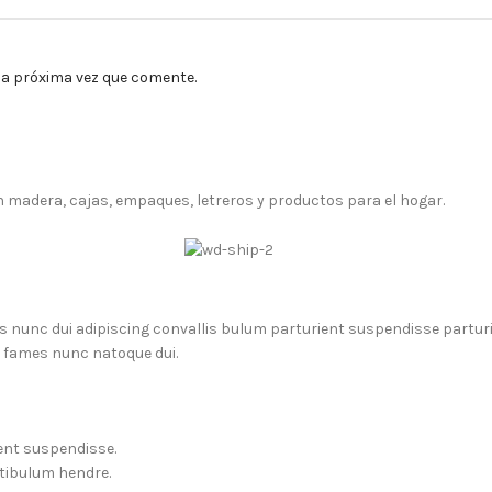
la próxima vez que comente.
adera, cajas, empaques, letreros y productos para el hogar.
unc dui adipiscing convallis bulum parturient suspendisse parturien
a fames nunc natoque dui.
ent suspendisse.
stibulum hendre.