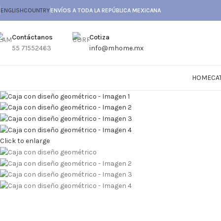
ENGLISH
COUNTRY
ENVÍOS A TODA LA REPÚBLICA MEXICANA
Contáctanos
Cotiza
55 71552463
info@mhome.mx
HOME
CA
Click to enlarge