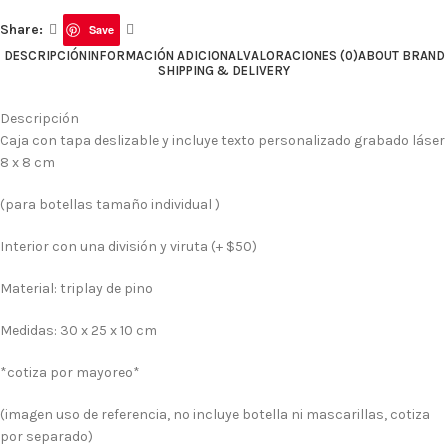
Share:
Save
DESCRIPCIÓN
INFORMACIÓN ADICIONAL
VALORACIONES (0)
ABOUT BRAND
SHIPPING & DELIVERY
Descripción
Caja con tapa deslizable y incluye texto personalizado grabado láser
8 x 8 cm
(para botellas tamaño individual )
Interior con una división y viruta (+ $50)
Material: triplay de pino
Medidas: 30 x 25 x 10 cm
*cotiza por mayoreo*
(imagen uso de referencia, no incluye botella ni mascarillas, cotiza
por separado)