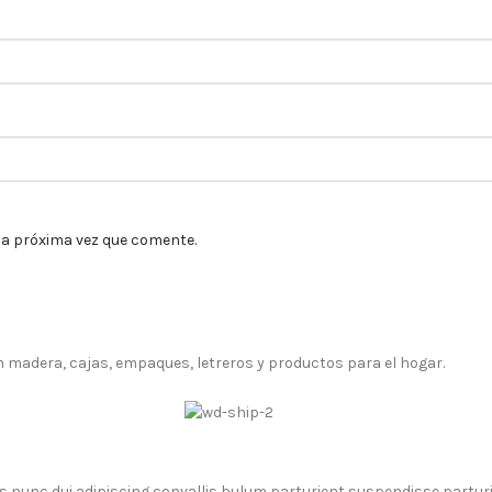
la próxima vez que comente.
adera, cajas, empaques, letreros y productos para el hogar.
unc dui adipiscing convallis bulum parturient suspendisse parturien