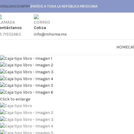
ENGLISH
COUNTRY
ENVÍOS A TODA LA REPÚBLICA MEXICANA
ontáctanos
Cotiza
5 71552463
info@mhome.mx
HOME
CA
Click to enlarge