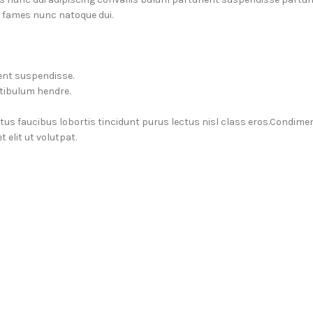
a fames nunc natoque dui.
ent suspendisse.
stibulum hendre.
ctus faucibus lobortis tincidunt purus lectus nisl class eros.Condim
elit ut volutpat.