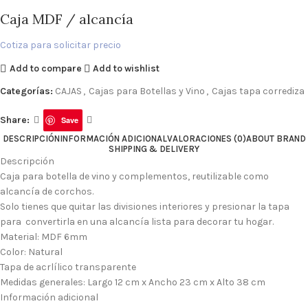
Caja MDF / alcancía
Cotiza para solicitar precio
Add to compare
Add to wishlist
Categorías:
CAJAS
,
Cajas para Botellas y Vino
,
Cajas tapa corrediza
Share:
Save
DESCRIPCIÓN
INFORMACIÓN ADICIONAL
VALORACIONES (0)
ABOUT BRAND
SHIPPING & DELIVERY
Descripción
Caja para botella de vino y complementos, reutilizable como
alcancía de corchos.
Solo tienes que quitar las divisiones interiores y presionar la tapa
para convertirla en una alcancía lista para decorar tu hogar.
Material: MDF 6mm
Color: Natural
Tapa de acrlílico transparente
Medidas generales: Largo 12 cm x Ancho 23 cm x Alto 38 cm
Información adicional