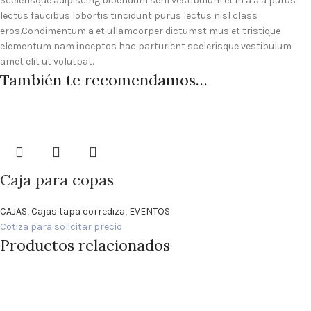
Scelerisque adipiscing bibendum sem vestibulum et in a a a purus
lectus faucibus lobortis tincidunt purus lectus nisl class
eros.Condimentum a et ullamcorper dictumst mus et tristique
elementum nam inceptos hac parturient scelerisque vestibulum
amet elit ut volutpat.
También te recomendamos…
Caja para copas
CAJAS
,
Cajas tapa corrediza
,
EVENTOS
Cotiza para solicitar precio
Productos relacionados