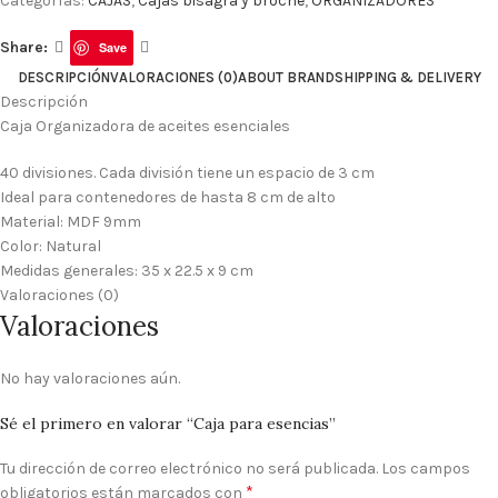
Categorías:
CAJAS
,
Cajas bisagra y broche
,
ORGANIZADORES
Share:
Save
DESCRIPCIÓN
VALORACIONES (0)
ABOUT BRAND
SHIPPING & DELIVERY
Descripción
Caja Organizadora de aceites esenciales
40 divisiones. Cada división tiene un espacio de 3 cm
Ideal para contenedores de hasta 8 cm de alto
Material: MDF 9mm
Color: Natural
Medidas generales: 35 x 22.5 x 9 cm
Valoraciones (0)
Valoraciones
No hay valoraciones aún.
Sé el primero en valorar “Caja para esencias”
Tu dirección de correo electrónico no será publicada.
Los campos
*
obligatorios están marcados con