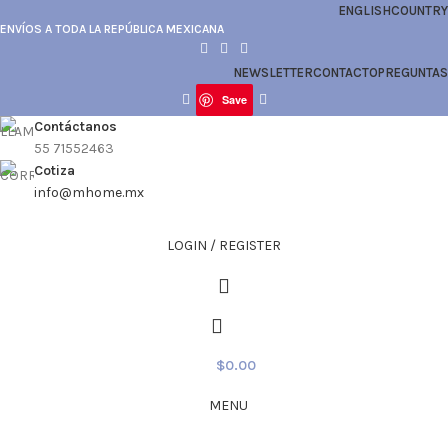
ENGLISH
COUNTRY
ENVÍOS A TODA LA REPÚBLICA MEXICANA
NEWSLETTER
CONTACTO
PREGUNTAS
Save
Contáctanos
55 71552463
Cotiza
info@mhome.mx
LOGIN / REGISTER
$
0.00
MENU