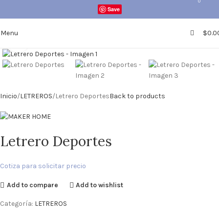
0
0
Save
Menu
$
0.0
Click to enlarge
Inicio
LETREROS
Letrero Deportes
Back to products
Letrero Deportes
Cotiza para solicitar precio
Add to compare
Add to wishlist
Categoría:
LETREROS