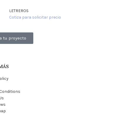
LETREROS
LETREROS
Cotiza para solicitar precio
Cotiza para solic
a tu proyecto
MÁS
olicy
Conditions
Us
ews
map