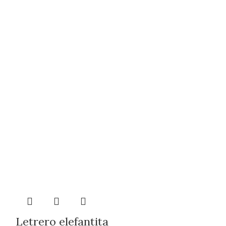
Letrero elefantita
Letrero L