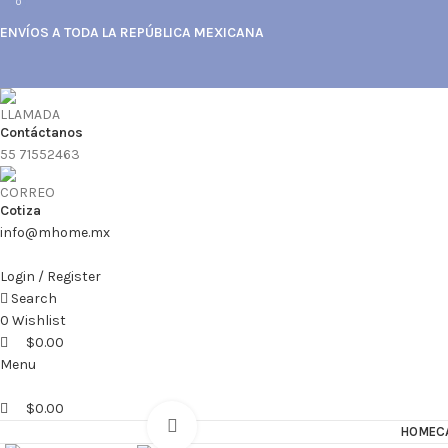
0
0
0
ENVÍOS A TODA LA REPÚBLICA MEXICANA
Contáctanos
55 71552463
Cotiza
info@mhome.mx
Login / Register
Search
0
Wishlist
$
0.00
Menu
$
0.00
Click to enlarge
HOME
C