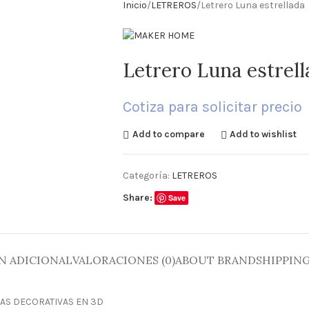
Inicio
LETREROS
Letrero Luna estrellada
Letrero Luna estrell
Cotiza para solicitar precio
Add to compare
Add to wishlist
Categoría:
LETREROS
Share:
Save
N ADICIONAL
VALORACIONES (0)
ABOUT BRAND
SHIPPING
RAS DECORATIVAS EN 3D