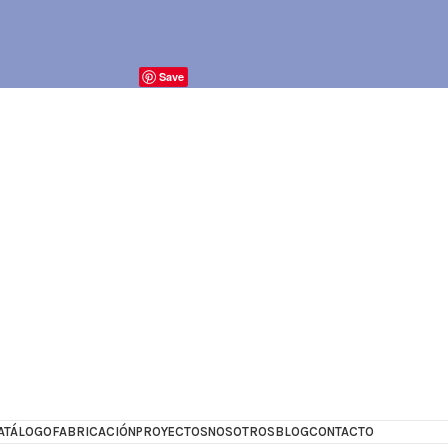
Save
ATÁLOGO
FABRICACIÓN
PROYECTOS
NOSOTROS
BLOG
CONTACTO