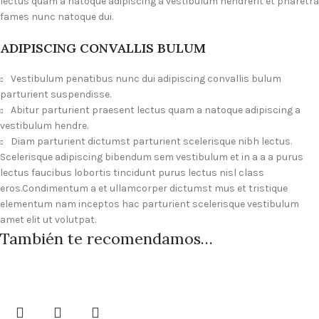
lectus quam a natoque adipiscing a vestibulum hendrerit et pharetra
fames nunc natoque dui.
ADIPISCING CONVALLIS BULUM
Vestibulum penatibus nunc dui adipiscing convallis bulum
parturient suspendisse.
Abitur parturient praesent lectus quam a natoque adipiscing a
vestibulum hendre.
Diam parturient dictumst parturient scelerisque nibh lectus.
Scelerisque adipiscing bibendum sem vestibulum et in a a a purus
lectus faucibus lobortis tincidunt purus lectus nisl class
eros.Condimentum a et ullamcorper dictumst mus et tristique
elementum nam inceptos hac parturient scelerisque vestibulum
amet elit ut volutpat.
También te recomendamos…