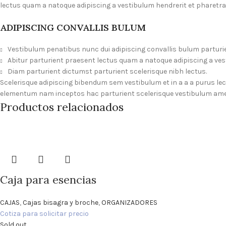
lectus quam a natoque adipiscing a vestibulum hendrerit et pharetr
ADIPISCING CONVALLIS BULUM
Vestibulum penatibus nunc dui adipiscing convallis bulum parturi
Abitur parturient praesent lectus quam a natoque adipiscing a ve
Diam parturient dictumst parturient scelerisque nibh lectus.
Scelerisque adipiscing bibendum sem vestibulum et in a a a purus le
elementum nam inceptos hac parturient scelerisque vestibulum amet 
Productos relacionados
Caja para esencias
CAJAS
,
Cajas bisagra y broche
,
ORGANIZADORES
Cotiza para solicitar precio
Sold out