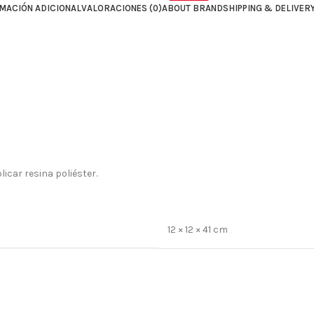
MACIÓN ADICIONAL
VALORACIONES (0)
ABOUT BRAND
SHIPPING & DELIVER
icar resina poliéster.
12 × 12 × 41 cm