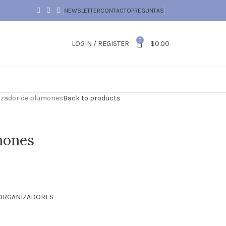
NEWSLETTER
CONTACTO
PREGUNTAS
0
LOGIN / REGISTER
$
0.00
izador de plumones
Back to products
mones
ORGANIZADORES