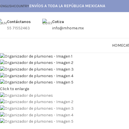
ENVÍOS A TODA LA REPÚBLICA MEXICANA
ENGLISH
COUNTRY
Contáctanos
Cotiza
55 71552463
info@mhome.mx
HOME
CA
Click to enlarge