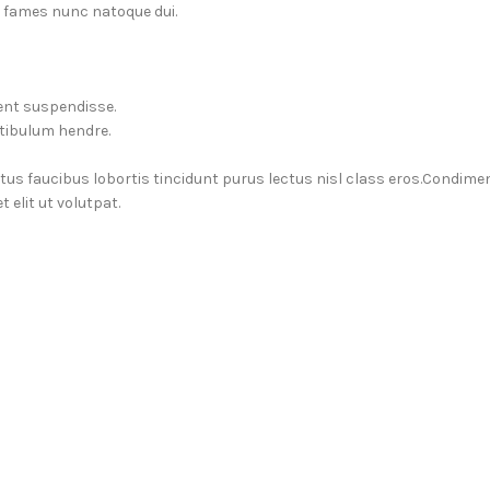
a fames nunc natoque dui.
ent suspendisse.
stibulum hendre.
ctus faucibus lobortis tincidunt purus lectus nisl class eros.Condim
elit ut volutpat.