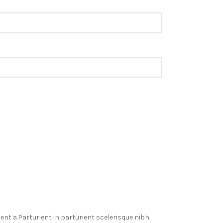
t a.Parturient in parturient scelerisque nibh