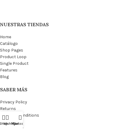
NUESTRAS TIENDAS
Home
Catálogo
Shop Pages
Product Loop
Single Product
Features
Blog
SABER MÁS
Privacy Policy
Returns
Terms & Conditions
Contact Us
Shop
Wishlist
My account
Cart
Latest News