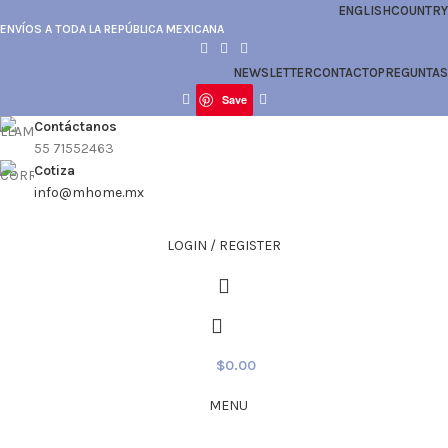
ENGLISH
COUNTRY
ENVÍOS A TODA LA REPÚBLICA MEXICANA
NEWSLETTER
CONTACTO
PREGUNTAS
Save
Contáctanos
55 71552463
Cotiza
info@mhome.mx
LOGIN / REGISTER
$
0.00
MENU