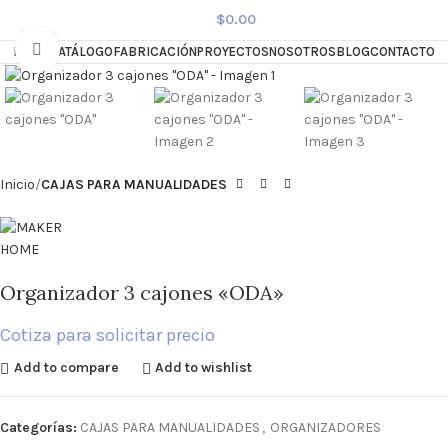
$
0.00
Click to enlarge
HOME
CATÁLOGO
FABRICACIÓN
PROYECTOS
NOSOTROS
BLOG
CONTACTO
Inicio
CAJAS PARA MANUALIDADES
Organizador 3 cajones «ODA»
Cotiza para solicitar precio
Add to compare
Add to wishlist
Categorías:
CAJAS PARA MANUALIDADES
,
ORGANIZADORES