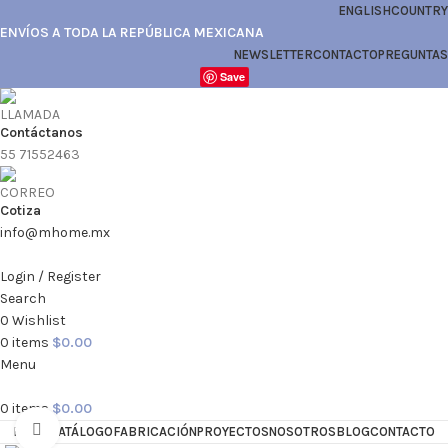
ENGLISH
COUNTRY
ENVÍOS A TODA LA REPÚBLICA MEXICANA
NEWSLETTER
CONTACTO
PREGUNTAS
Save
Contáctanos
55 71552463
Cotiza
info@mhome.mx
Login / Register
Search
0
Wishlist
0
items
$
0.00
Menu
0
items
$
0.00
Click to enlarge
HOME
CATÁLOGO
FABRICACIÓN
PROYECTOS
NOSOTROS
BLOG
CONTACTO