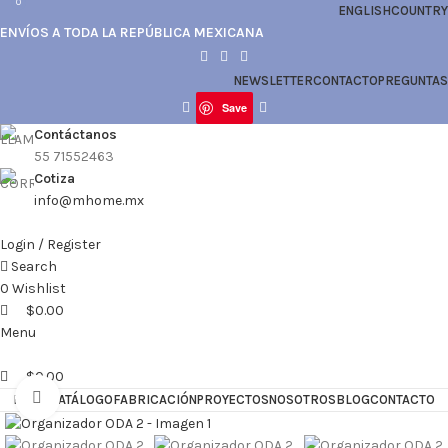
0
0
0
ENGLISH
COUNTRY
ENVÍOS A TODA LA REPÚBLICA MEXICANA
NEWSLETTER
CONTACTO
PREGUNTAS
Save
Contáctanos
55 71552463
Cotiza
info@mhome.mx
Login / Register
Search
0
Wishlist
$
0.00
Menu
$
0.00
Click to enlarge
HOME
CATÁLOGO
FABRICACIÓN
PROYECTOS
NOSOTROS
BLOG
CONTACTO