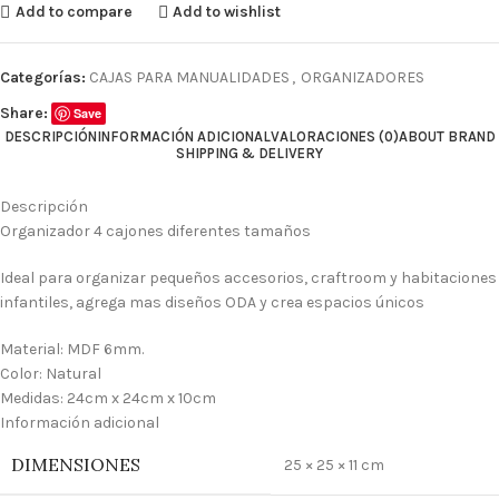
Add to compare
Add to wishlist
Categorías:
CAJAS PARA MANUALIDADES
,
ORGANIZADORES
Share:
Save
DESCRIPCIÓN
INFORMACIÓN ADICIONAL
VALORACIONES (0)
ABOUT BRAND
SHIPPING & DELIVERY
Descripción
Organizador 4 cajones diferentes tamaños
Ideal para organizar pequeños accesorios, craftroom y habitaciones
infantiles, agrega mas diseños ODA y crea espacios únicos
Material: MDF 6mm.
Color: Natural
Medidas: 24cm x 24cm x 10cm
Información adicional
DIMENSIONES
25 × 25 × 11 cm