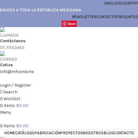
ENGLISH
COUNTRY
ENVÍOS A TODA LA REPÚBLICA MEXICANA
NEWSLETTER
CONTACTO
PREGUNTAS
Save
Contáctanos
55 71552463
Cotiza
info@mhome.mx
Login / Register
Search
0
Wishlist
0
items
$
0.00
Menu
0
items
$
0.00
HOME
CATÁLOGO
FABRICACIÓN
PROYECTOS
NOSOTROS
BLOG
CONTACTO